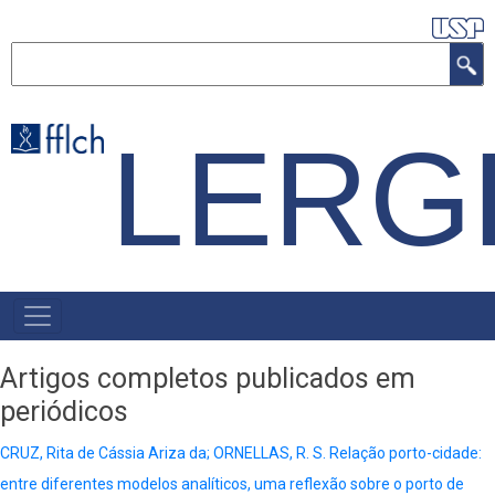
Pular
para
Buscar
o
conteúdo
LERG
principal
NAVEGAÇÃO
PRINCIPAL
Artigos completos publicados em
periódicos
CRUZ, Rita de Cássia Ariza da; ORNELLAS, R. S. Relação porto-cidade:
entre diferentes modelos analíticos, uma reflexão sobre o porto de