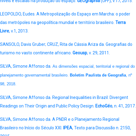
níveis e escalas na produção do espaço.
GEOgraphia
(UFF), v.17, 2015.
LEOPOLDO, Eudes. A Metropolização do Espaço em Marcha: o poder
das metrópoles na geopolítica mundial e território brasileiro.
Terra
Livre
, v.1, 2013.
SANSOLO, Davis Gruber; CRUZ, Rita de Cássia Ariza da. Geografias do
turismo no vasto continente africano.
Geousp
, v. 29, 2011.
SILVA, Simone Affonso da.
As dimensões espacial, territorial e regional do
planejamento governamental brasileiro.
Boletim Paulista de Geografia
, nº
98, 2018.
SILVA, Simone Affonso da. Regional Inequalities in Brazil: Divergent
Readings on Their Origin and Public Policy Design.
EchoGéo
, n. 41, 2017.
SILVA, Simone Affonso da. A PNDR e o Planejamento Regional
Brasileiro no Início do Século XXI​.
IPEA
, Texto para Discussão n. 2150,